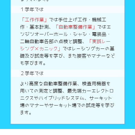
１学年では
「工作作業」
では手仕上げ工作・機械工
作・基本計測、
「自動車整備作業」
ではエ
ンジンオーバーホール・シャシ・電装品・
二輪自動車各部の点検と調整、
「実践レー
シングメカニック」
ではレ－シングカーの基
礎及び試走等を学び、また接客やマナーなど
も学びます。
２学年では
より高度な自動車整備作業、検査用機器を
用いての測定と調整、最先端カーエレクトロ
ニクスやハイブリッドシステム、サーキット
場のマナーやサーキット場での試走等を学び
ます。